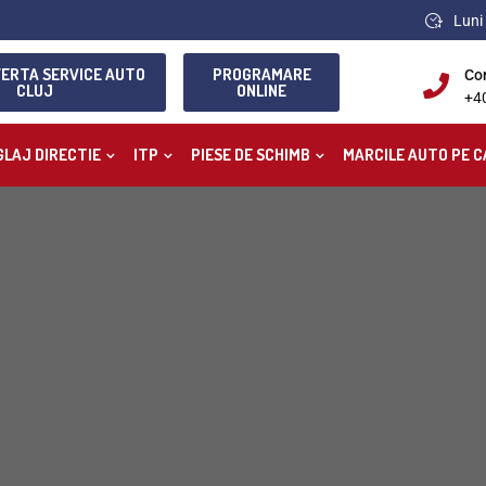
Luni 
FERTA SERVICE AUTO
PROGRAMARE
Co
CLUJ
ONLINE
+4
GLAJ DIRECTIE
ITP
PIESE DE SCHIMB
MARCILE AUTO PE C