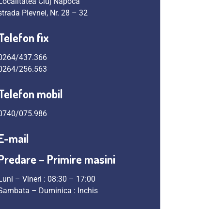
Localitatea Cluj Napoca
strada Plevnei, Nr. 28 – 32
Telefon fix
0264/437.366
0264/256.563
Telefon mobil
0740/075.986
E-mail
Predare – Primire masini
Luni – Vineri : 08:30 – 17:00
Sambata – Duminica : Inchis