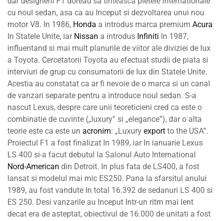
dar designerii F1 doreau sa tinteasca pietele internationale
cu noul sedan, asa ca au Inceput si dezvoltarea unui nou
motor V8. In 1986,
Honda
a introdus marca premium
Acura
In Statele Unite, iar
Nissan
a introdus
Infiniti
In 1987,
influentand si mai mult planurile de viitor ale diviziei de lux
a Toyota. Cercetatorii Toyota au efectuat studii de piata si
interviuri de grup cu consumatorii de lux din Statele Unite.
Acestia au constatat ca ar fi nevoie de o marca si un canal
de vanzari separate pentru a introduce noul sedan. S-a
nascut Lexus, despre care unii teoreticieni cred ca este o
combinatie de cuvinte („luxury” si „elegance”), dar o alta
teorie este ca este un
acronim
: „Luxury
export
to the USA”.
Proiectul F1 a fost finalizat In 1989, iar In ianuarie Lexus
LS 400 si-a facut debutul la Salonul Auto International
Nord-American
din Detroit. In plus fata de LS400, a fost
lansat si modelul mai mic ES250. Pana la sfarsitul anului
1989, au fost vandute In total 16.392 de sedanuri LS 400 si
ES 250. Desi vanzarile au Inceput Intr-un ritm mai lent
decat era de asteptat, obiectivul de 16.000 de unitati a fost