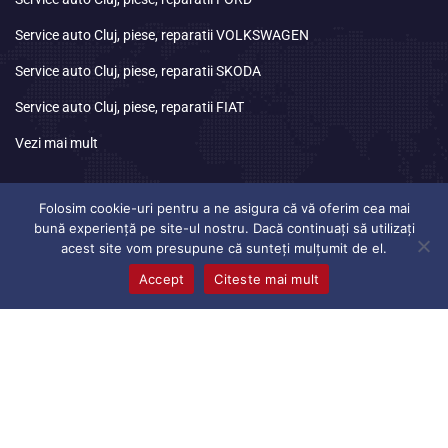
Service auto Cluj, piese, reparatii VOLKSWAGEN
Service auto Cluj, piese, reparatii SKODA
Service auto Cluj, piese, reparatii FIAT
Vezi mai mult
Program
de lucru
Folosim cookie-uri pentru a ne asigura că vă oferim cea mai
bună experiență pe site-ul nostru. Dacă continuați să utilizați
acest site vom presupune că sunteți mulțumit de el.
Luni
08:30 – 17:00
Accept
Citeste mai mult
Marti
08:30 – 17:00
Miercuri
08:30 – 17:00
Joi
08:30 – 17:00
Vineri
08:30 – 17:00
Sambata
Inchis