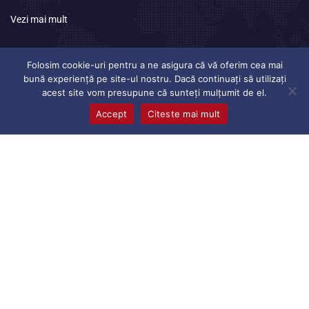
Vezi mai mult
Program
de lucru
Folosim cookie-uri pentru a ne asigura că vă oferim cea mai
bună experiență pe site-ul nostru. Dacă continuați să utilizați
acest site vom presupune că sunteți mulțumit de el.
Luni
08:30 – 17:00
Accept
Citeste mai mult
Marti
08:30 – 17:00
Miercuri
08:30 – 17:00
Joi
08:30 – 17:00
Vineri
08:30 – 17:00
Sambata
Inchis
Duminica
Inchis
© 2026, Toate Drepturile Rezervate © S.C. AUTODOC S.R.L.