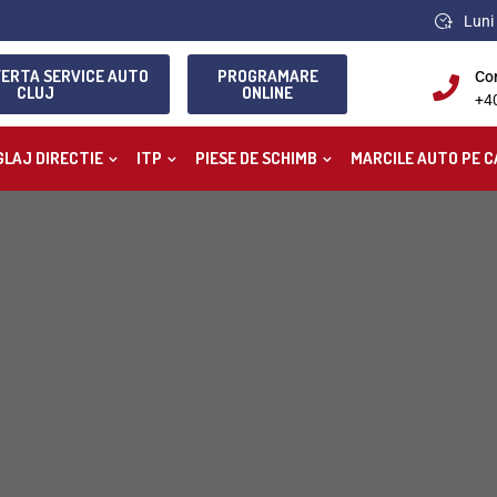
Luni 
FERTA SERVICE AUTO
PROGRAMARE
Co
CLUJ
ONLINE
+4
GLAJ DIRECTIE
ITP
PIESE DE SCHIMB
MARCILE AUTO PE C