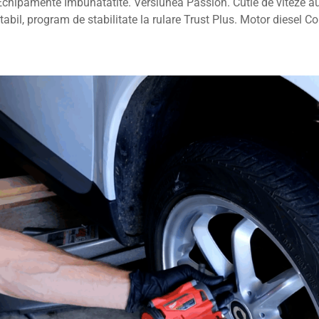
chipamente Imbunatatite. Versiunea Passion. Cutie de viteze a
tabil, program de stabilitate la rulare Trust Plus. Motor diesel