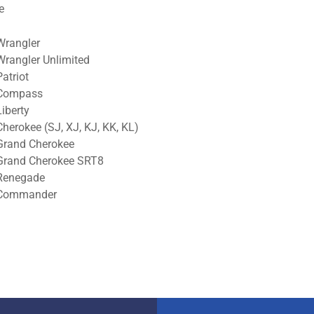
e
Wrangler
Wrangler Unlimited
Patriot
Compass
Liberty
Cherokee (SJ, XJ, KJ, KK, KL)
Grand Cherokee
Grand Cherokee SRT8
Renegade
Commander