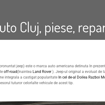
uto Cluj, piese, repa
pronuntat jeep) este o marca auto americana detinuta In prezen
ule
off-road
(Inaintea
Land Rover
). Jeep-ul original a evoluat de 
une integrala a castigat popularitate
In cel de-al Doilea Razboi M
esorul tuturor celorlalte vehicule de acest tip.