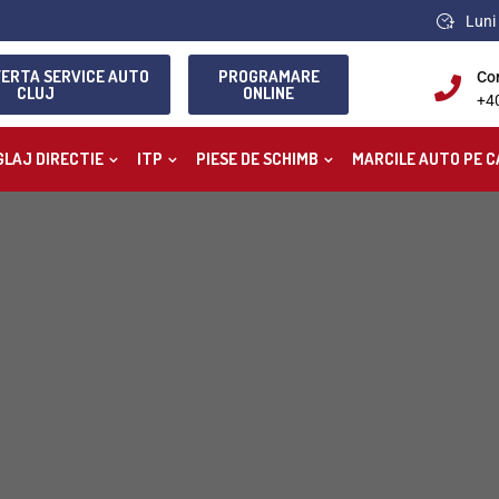
Luni 
FERTA SERVICE AUTO
PROGRAMARE
Co
CLUJ
ONLINE
+4
GLAJ DIRECTIE
ITP
PIESE DE SCHIMB
MARCILE AUTO PE C