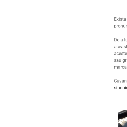
Exista
pronun
De-a l
aceast
acestea
sau gr
marca 
Cuvant
sinoni