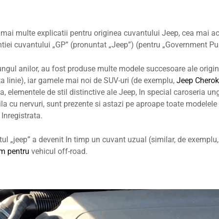
 mai multe explicatii pentru originea cuvantului Jeep, cea mai acc
tiei cuvantului „GP” (pronuntat „Jeep”) (pentru „Government Pu
ungul anilor, au fost produse multe modele succesoare ale origi
a linie), iar gamele mai noi de SUV-uri (de exemplu,
Jeep Chero
, elementele de stil distinctive ale Jeep, In special caroseria ungh
ila cu nervuri, sunt prezente si astazi pe aproape toate modelele
Inregistrata.
ul „jeep” a devenit In timp un cuvant uzual (similar, de exemplu,
m pentru
vehicul off-road.