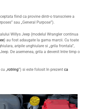
eptata fiind ca provine dintr-o transcriere a
rposes” sau „General Purpose”).
nalului Willys Jeep (modelul Wrangler continua
kee
) au fost adaugate la gama marcii. Cu toate
iulara, aripile unghiulare si „grila frontala”,
 Jeep. De asemenea, grila a devenit Intre timp o
 cu „
rotring
”) si este folosit In prezent
ca