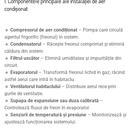
1. Componentele principale ale instalației de aer
condiționat
🔹
Compresorul de aer condiționat
– Pompa care circulă
agentul frigorific (freonul) în sistem.
🔹
Condensatorul
– Răcește freonul comprimat și elimină
căldura din sistem.
🔹
Filtrul uscător
– Elimină umiditatea și impuritățile din
circuit.
🔹
Evaporatorul
– Transformă freonul lichid în gaz, răcind
astfel aerul care intră în habitaclu.
🔹
Ventilatorul habitaclului
– Distribuie aerul rece prin
gurile de ventilație.
🔹
Supapa de expansiune sau duza calibrată
–
Controlează fluxul de freon în evaporator.
🔹
Senzorii de temperatură și presiune
– Monitorizează și
ajustează funcționarea sistemului.