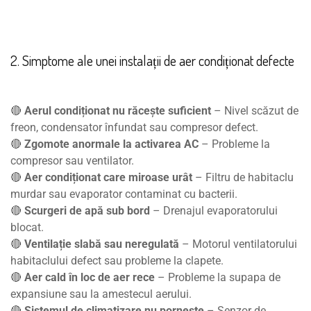
2. Simptome ale unei instalații de aer condiționat defecte
🔴
Aerul condiționat nu răcește suficient
– Nivel scăzut de
freon, condensator înfundat sau compresor defect.
🔴
Zgomote anormale la activarea AC
– Probleme la
compresor sau ventilator.
🔴
Aer condiționat care miroase urât
– Filtru de habitaclu
murdar sau evaporator contaminat cu bacterii.
🔴
Scurgeri de apă sub bord
– Drenajul evaporatorului
blocat.
🔴
Ventilație slabă sau neregulată
– Motorul ventilatorului
habitaclului defect sau probleme la clapete.
🔴
Aer cald în loc de aer rece
– Probleme la supapa de
expansiune sau la amestecul aerului.
🔴
Sistemul de climatizare nu pornește
– Senzor de