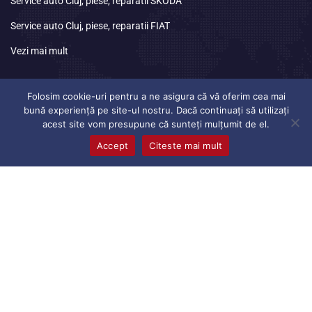
Service auto Cluj, piese, reparatii SKODA
Service auto Cluj, piese, reparatii FIAT
Vezi mai mult
Program
de lucru
Folosim cookie-uri pentru a ne asigura că vă oferim cea mai
bună experiență pe site-ul nostru. Dacă continuați să utilizați
acest site vom presupune că sunteți mulțumit de el.
Luni
08:30 – 17:00
Accept
Citeste mai mult
Marti
08:30 – 17:00
Miercuri
08:30 – 17:00
Joi
08:30 – 17:00
Vineri
08:30 – 17:00
Sambata
Inchis
Duminica
Inchis