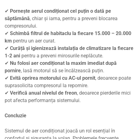
✔
Pornește aerul condiționat cel puțin o dată pe
săptămână
, chiar și iarna, pentru a preveni blocarea
compresorului.
✔
Schimbă filtrul de habitaclu la fiecare 15.000 – 20.000
km
pentru un aer curat.
✔
Curăță și igienizează instalația de climatizare la fiecare
1-2 ani
pentru a preveni mirosurile neplăcute.
✔
Nu folosi aer condiționat la maxim imediat după
pornire
, lasă motorul să se încălzească puțin.
✔
Evită oprirea motorului cu AC-ul pornit
, deoarece poate
suprasolicita compresorul la repornire.
✔
Verifică anual nivelul de freon
, deoarece pierderile mici
pot afecta performanța sistemului.
Concluzie
Sistemul de aer condiționat joacă un rol esențial în
confortul și siguranța la volan. Problemele frecvente,