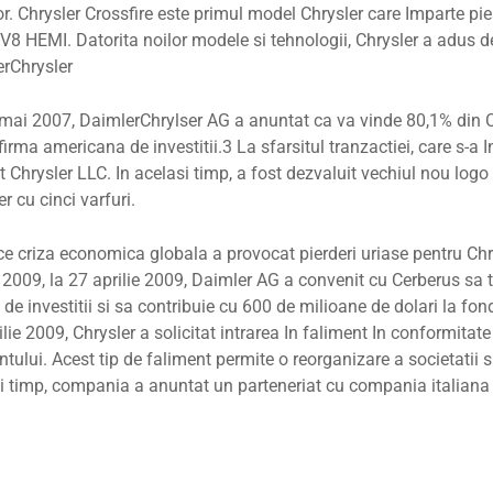
or. Chrysler Crossfire este primul model Chrysler care Imparte p
V8 HEMI. Datorita noilor modele si tehnologii, Chrysler a adus dej
rChrysler
mai 2007, DaimlerChrylser AG a anuntat ca va vinde 80,1% din 
o firma americana de investitii.3 La sfarsitul tranzactiei, care s-
t Chrysler LLC. In acelasi timp, a fost dezvaluit vechiul nou logo
r cu cinci varfuri.
e criza economica globala a provocat pierderi uriase pentru Chrys
 2009, la 27 aprilie 2009, Daimler AG a convenit cu Cerberus sa 
de investitii si sa contribuie cu 600 de milioane de dolari la fondu
ilie 2009, Chrysler a solicitat intrarea In faliment In conformita
ntului. Acest tip de faliment permite o reorganizare a societatii si 
i timp, compania a anuntat un parteneriat cu compania italiana 