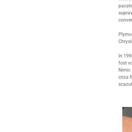
pacate
suprav
conven
Plymou
Chrysl
In 199
fost v
Nimic 
criza 
scazut