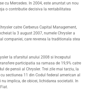
iese cu Mercedes. In 2004, este anuntat un nou
a o contributie decisiva la rentabilitatea
Chrysler catre Cerberus Capital Management,
a Incheiat la 3 august 2007, numele Chrysler a
 al companiei, care revenea la traditionala stea
ler la sfarsitul anului 2008 si Inceputul
transfere participatia sa ramasa de 19,9% catre
l de pensii al Chrysler. Trei zile mai tarziu, la
te cu sectiunea 11 din Codul federal american al
nu implica, de obicei, lichidarea societatii. In
Fiat.