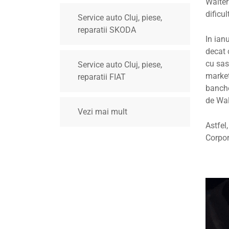
Walter
dificu
Service auto Cluj, piese,
reparatii SKODA
In ian
decat 
cu sas
Service auto Cluj, piese,
market
reparatii FIAT
banche
de Wal
Vezi mai mult
Astfel
Corpor