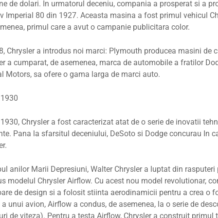
ne de dolari. In urmatorul deceniu, compania a prosperat si a pr
iv Imperial 80 din 1927. Aceasta masina a fost primul vehicul Chry
menea, primul care a avut o campanie publicitara color.
8, Chrysler a introdus noi marci: Plymouth producea masini de c
er a cumparat, de asemenea, marca de automobile a fratilor Dod
l Motors, sa ofere o gama larga de marci auto.
i 1930
i 1930, Chrysler a fost caracterizat atat de o serie de inovatii teh
nte. Pana la sfarsitul deceniului, DeSoto si Dodge concurau In ca
er.
pul anilor Marii Depresiuni, Walter Chrysler a luptat din rasputer
us modelul Chrysler Airflow. Cu acest nou model revolutionar, co
oare de design si a folosit stiinta aerodinamicii pentru a crea o
 a unui avion, Airflow a condus, de asemenea, la o serie de desco
uri de viteza). Pentru a testa Airflow, Chrysler a construit primul