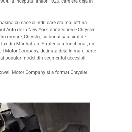
04, la Inceputul anilor 1920, care era deja In
asina cu sase cilindri care era mai ieftina
onul Auto de la New York, dar deoarece Chrysler
Prin urmare, Chrysler, cu bunul sau simt de
e lux din Manhattan. Strategia a functionat, un
ell Motor Company, detinuta deja In mare parte
 mai popular model din segmentul accesibil.
Maxwell Motor Company si a format Chrysler