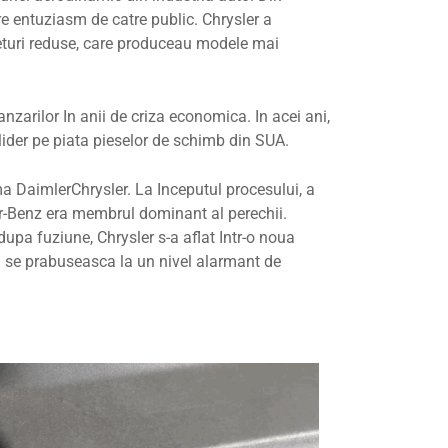
are entuziasm de catre public. Chrysler a
preturi reduse, care produceau modele mai
nzarilor In anii de criza economica. In acei ani,
 lider pe piata pieselor de schimb din SUA.
a DaimlerChrysler. La Inceputul procesului, a
ler-Benz era membrul dominant al perechii.
dupa fuziune, Chrysler s-a aflat Intr-o noua
a se prabuseasca la un nivel alarmant de