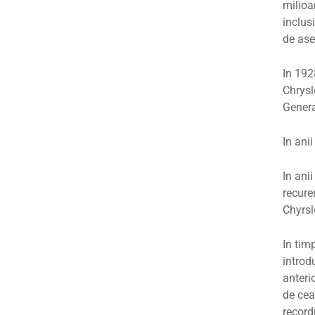
milioa
inclus
de ase
In 192
Chrysl
Genera
In ani
In ani
recure
Chyrsl
In tim
introd
anteri
de cea
record