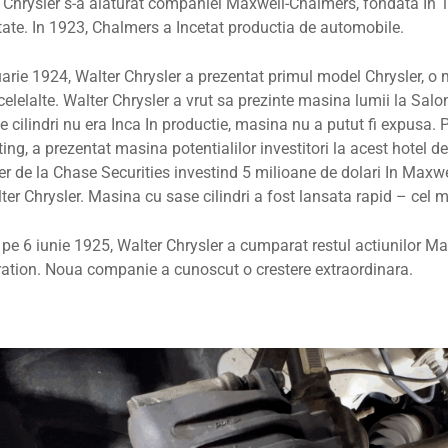
 Chrysler s-a alaturat companiei Maxwell-Chalmers, fondata In 19
ltate. In 1923, Chalmers a Incetat productia de automobile.
uarie 1924, Walter Chrysler a prezentat primul model Chrysler, o m
celelalte. Walter Chrysler a vrut sa prezinte masina lumii la Sal
e cilindri nu era Inca In productie, masina nu a putut fi expusa. 
ing, a prezentat masina potentialilor investitori la acest hotel d
r de la Chase Securities investind 5 milioane de dolari In Maxw
ter Chrysler. Masina cu sase cilindri a fost lansata rapid – cel
, pe 6 iunie 1925, Walter Chrysler a cumparat restul actiunilor 
ation. Noua companie a cunoscut o crestere extraordinara.