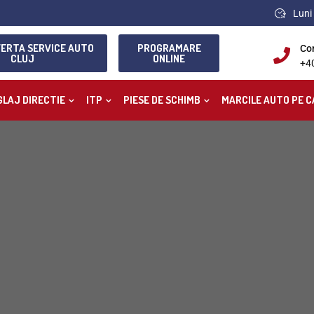
Luni 
FERTA SERVICE AUTO
PROGRAMARE
Co
CLUJ
ONLINE
+4
GLAJ DIRECTIE
ITP
PIESE DE SCHIMB
MARCILE AUTO PE C