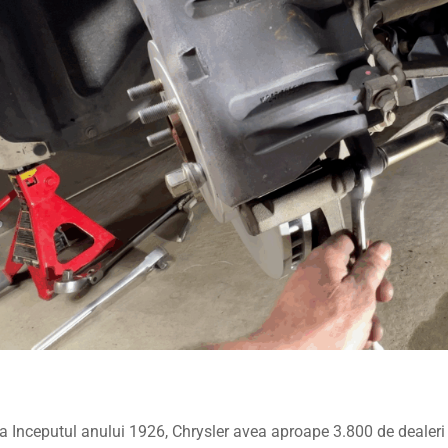
a Inceputul anului 1926, Chrysler avea aproape 3.800 de dealeri 