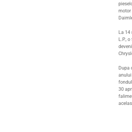
piesel
motor 
Daimle
La 14 
L.P., 
deveni
Chrysle
Dupa c
anului
fondul 
30 apr
falime
acelas