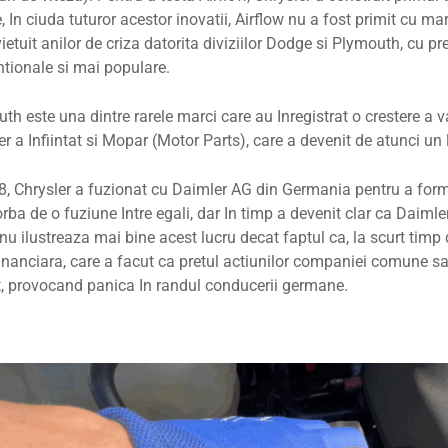
, In ciuda tuturor acestor inovatii, Airflow nu a fost primit cu m
ietuit anilor de criza datorita diviziilor Dodge si Plymouth, cu 
tionale si mai populare.
th este una dintre rarele marci care au Inregistrat o crestere a va
er a Infiintat si Mopar (Motor Parts), care a devenit de atunci un
8, Chrysler a fuzionat cu Daimler AG din Germania pentru a form
orba de o fuziune Intre egali, dar In timp a devenit clar ca Daim
nu ilustreaza mai bine acest lucru decat faptul ca, la scurt timp 
financiara, care a facut ca pretul actiunilor companiei comune s
, provocand panica In randul conducerii germane.