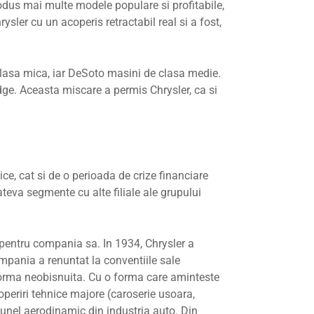
odus mai multe modele populare si profitabile,
sler cu un acoperis retractabil real si a fost,
lasa mica, iar DeSoto masini de clasa medie.
ge. Aceasta miscare a permis Chrysler, ca si
nice, cat si de o perioada de crize financiare
teva segmente cu alte filiale ale grupului
i pentru compania sa. In 1934, Chrysler a
mpania a renuntat la conventiile sale
 forma neobisnuita. Cu o forma care aminteste
periri tehnice majore (caroserie usoara,
 tunel aerodinamic din industria auto. Din