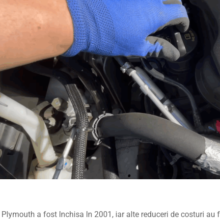
Plymouth a fost Inchisa In 2001, iar alte reduceri de costuri au f