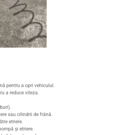
nă pentru a opri vehiculul.
ru a reduce viteza.
buri).
re sau cilindrii de frână.
tre etriere.
pompă și etriere.