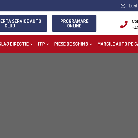
Luni 
FERTA SERVICE AUTO
PROGRAMARE
Co
CLUJ
ONLINE
+4
GLAJ DIRECTIE
ITP
PIESE DE SCHIMB
MARCILE AUTO PE C