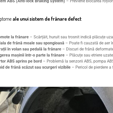
tem ABS (Anti-lock Braking System)
– Previene blocarea roților
mptome
ale unui sistem de frânare defect
mote la frânare
– Scârțâit, huruit sau trosnit indică plăcuțe uza
ala de frână moale sau spongioasă
– Poate fi cauzată de aer î
rații în volan sau pedală la frânare
– Discuri de frână deformate 
gerea mașinii într-o parte la frânare
– Plăcuțe sau etriere uzat
tor ABS aprins pe bord
– Problemă la senzorii ABS, pompa ABS
hid de frână scăzut sau scurgeri vizibile
– Pericol de pierdere a 