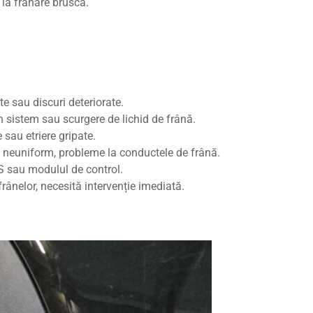
 la frânare bruscă.
te sau discuri deteriorate.
n sistem sau scurgere de lichid de frână.
sau etriere gripate.
e neuniform, probleme la conductele de frână.
 sau modulul de control.
frânelor, necesită intervenție imediată.