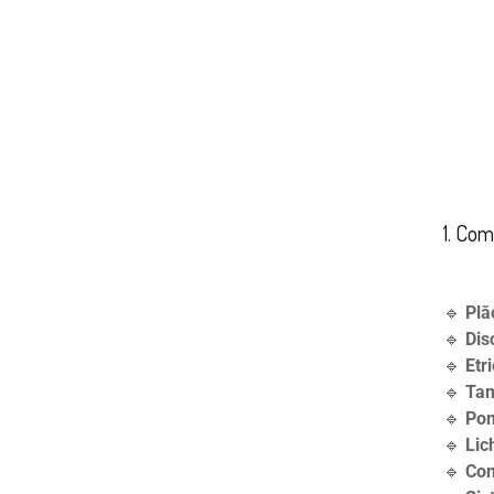
1. Co
🔹
Plă
🔹
Dis
🔹
Etr
🔹
Tam
🔹
Pom
🔹
Lic
🔹
Con