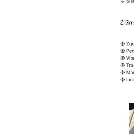
🔹
Sis
2. Si
🔴
Zgo
🔴
Ped
🔴
Vib
🔴
Tra
🔴
Mar
🔴
Lic