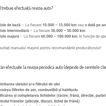
d trebuie efectuată revizia auto?
izie de bază
– La fiecare
10.000 – 15.000 km
sau
o dată pe an
izie intermediară
– La fiecare
30.000 – 50.000 km
.
izie majoră
– La fiecare
60.000 – 100.000 km
, în funcție de sp
ultați manualul mașinii pentru recomandările producătorului!
rări efectuate la revizia periodică auto (depinde de cerintele cli
imbarea uleiului și a filtrului de ulei
ocuirea filtrelor de aer, combustibil și habitaclu
ificarea și completarea lichidelor (răcire, frână, direcție, parbri
trolul frânelor (plăcuțe, discuri, lichid de frână)