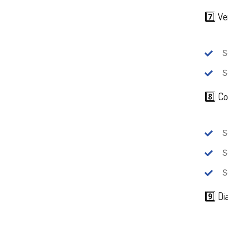
7️⃣ Ve
S
S
8️⃣ Co
S
S
S
9️⃣ D