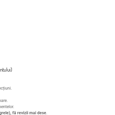
ntului)
cțiuni.
oare.
entelor.
grele), fă revizii mai dese
.