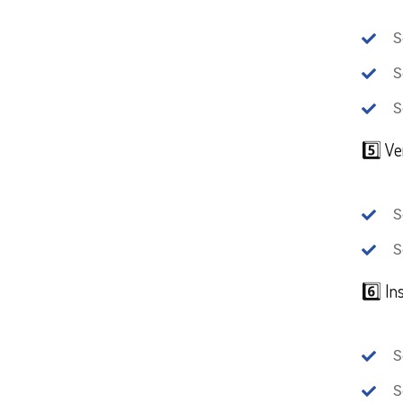
S
S
S
5️⃣ Ve
S
S
6️⃣ In
S
S