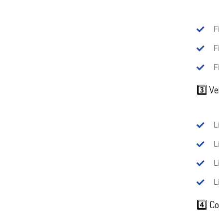
F
F
F
3️⃣ Ve
L
L
L
L
4️⃣ Co