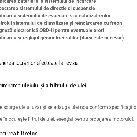
ificarea bateriei și a sistemului de încărcare
pectarea sistemului de direcție și suspensie
ificarea sistemului de evacuare și a catalizatorului
trolul sistemului de climatizare și reîncărcarea cu freon
gnoză electronică OBD-II pentru eventuale erori
ificarea și reglajul geometriei roților (dacă este necesar)
alierea lucrărilor efectuate la revizie
chimbarea
uleiului și a filtrului de ulei
e scurge uleiul uzat și se adaugă ulei nou conform specificațiilo
e înlocuiește filtrul de ulei, esențial pentru protejarea motorului.
locuirea
filtrelor