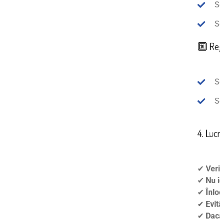
S
S
🔟 Re
S
S
4. Luc
✔
Veri
✔
Nu 
✔
Înlo
✔
Evit
✔
Dacă