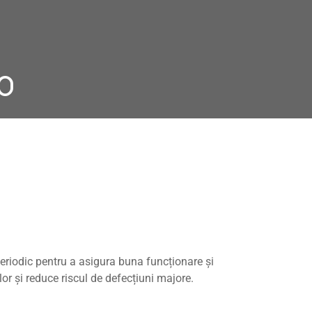
o
 periodic pentru a asigura buna funcționare și
r și reduce riscul de defecțiuni majore.