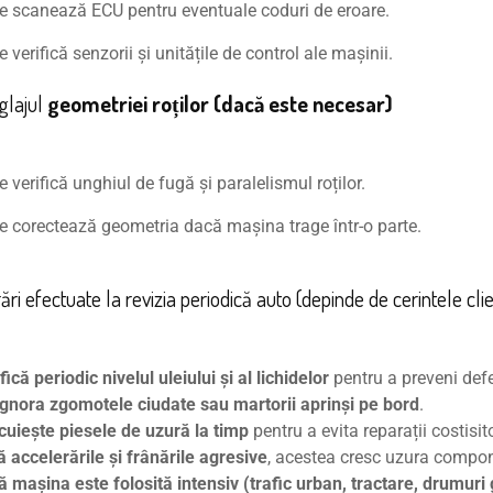
e scanează ECU pentru eventuale coduri de eroare.
e verifică senzorii și unitățile de control ale mașinii.
glajul
geometriei roților (dacă este necesar)
e verifică unghiul de fugă și paralelismul roților.
e corectează geometria dacă mașina trage într-o parte.
rări efectuate la revizia periodică auto (depinde de cerintele clie
fică periodic nivelul uleiului și al lichidelor
pentru a preveni defe
ignora zgomotele ciudate sau martorii aprinși pe bord
.
cuiește piesele de uzură la timp
pentru a evita reparații costisit
ă accelerările și frânările agresive
, acestea cresc uzura compon
 mașina este folosită intensiv (trafic urban, tractare, drumuri 