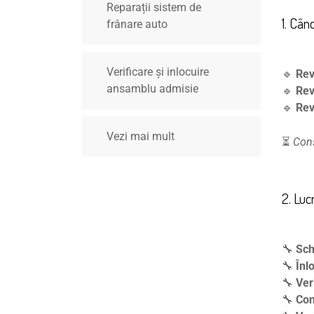
Reparații sistem de
1. Cân
frânare auto
Verificare și inlocuire
🔹
Rev
ansamblu admisie
🔹
Rev
🔹
Rev
Vezi mai mult
⏳
Cons
2. Luc
🔧
Sch
🔧
Înl
🔧
Ver
🔧
Con