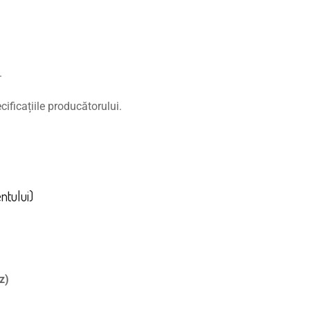
.
ecificațiile producătorului.
entului)
z)