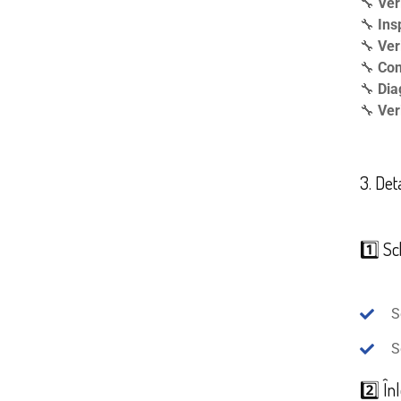
🔧
Ver
🔧
Ins
🔧
Ver
🔧
Con
🔧
Dia
🔧
Ver
3. Det
1️⃣ S
S
S
2️⃣ În