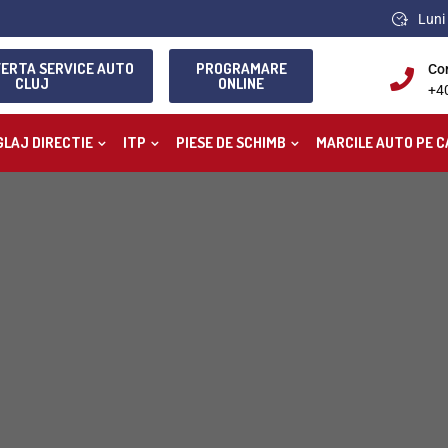
Luni 
FERTA SERVICE AUTO
PROGRAMARE
Co
CLUJ
ONLINE
+4
GLAJ DIRECTIE
ITP
PIESE DE SCHIMB
MARCILE AUTO PE C