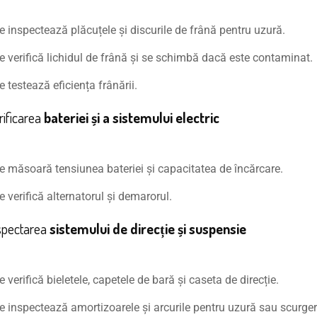
e inspectează plăcuțele și discurile de frână pentru uzură.
e verifică lichidul de frână și se schimbă dacă este contaminat.
e testează eficiența frânării.
rificarea
bateriei și a sistemului electric
e măsoară tensiunea bateriei și capacitatea de încărcare.
e verifică alternatorul și demarorul.
spectarea
sistemului de direcție și suspensie
e verifică bieletele, capetele de bară și caseta de direcție.
e inspectează amortizoarele și arcurile pentru uzură sau scurgeri