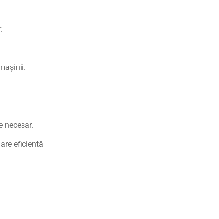
.
mașinii.
e necesar.
are eficientă.