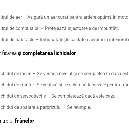
iltrul de aer – Asigură un aer curat pentru ardere optimă în motor
iltrul de combustibil – Protejează injectoarele de impurități.
iltrul de habitaclu – Îmbunătățește calitatea aerului în interiorul 
rificarea
și completarea lichidelor
ichidul de răcire – Se verifică nivelul și se completează dacă est
ichidul de frână – Se verifică și se schimbă la nevoie pentru frân
ichidul de servodirecție – Se completează dacă este cazul.
ichidul de spălare a parbrizului – Se reumple.
ntrolul
frânelor