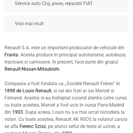
Service auto Cluj, piese, reparatii FIAT
Vezi mai mult
Renault S.A. este un important producator de vehicule din
Franta
. Acesta produce In principal autoturisme, autobuze,
tractoare si camioane. In prezent, face parte din grupul
Renault-Nissan-Mitsubishi
.
Compania a fost fondata ca „Société Renault Frères” In
1898
de Louis Renault
, si cei doi frati ai sai Marcel si
Fernand. Acestia si-au Indreptat curand atentia catre curse;
cu toate acestea, Marcel a fost ucis In cursa Paris-Madrid
din
1903
. Dupa aceea, Louis nu s-a mai urcat niciodata la
volan. Cu toate acestea, Renault AK 90CV, la volanul caruia
se afla
Ferenc Szisz
, pe atunci seful de teste al uzinei, a