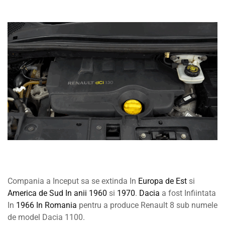
Compania a Inceput sa se extinda In
Europa de Est
si
America de Sud In
anii 1960
si
1970
.
Dacia
a fost Infiintata
In
1966
In Romania
pentru a produce Renault 8 sub numele
de model Dacia 1100.