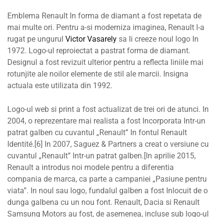
Emblema Renault In forma de diamant a fost repetata de
mai multe ori. Pentru a-si moderniza imaginea, Renault l-a
rugat pe ungurul
Victor Vasarely
sa Ii creeze noul logo In
1972. Logo-ul reproiectat a pastrat forma de diamant.
Designul a fost revizuit ulterior pentru a reflecta liniile mai
rotunjite ale noilor elemente de stil ale marcii. Insigna
actuala este utilizata din 1992.
Logo-ul web si print a fost actualizat de trei ori de atunci. In
2004, o reprezentare mai realista a fost Incorporata Intr-un
patrat galben cu cuvantul „Renault” In fontul Renault
Identité.[6] In 2007, Saguez & Partners a creat o versiune cu
cuvantul „Renault” Intr-un patrat galben.[In aprilie 2015,
Renault a introdus noi modele pentru a diferentia
compania de marca, ca parte a campaniei „Pasiune pentru
viata”. In noul sau logo, fundalul galben a fost Inlocuit de o
dunga galbena cu un nou font. Renault, Dacia si Renault
Samsung Motors au fost, de asemenea, incluse sub logo-ul