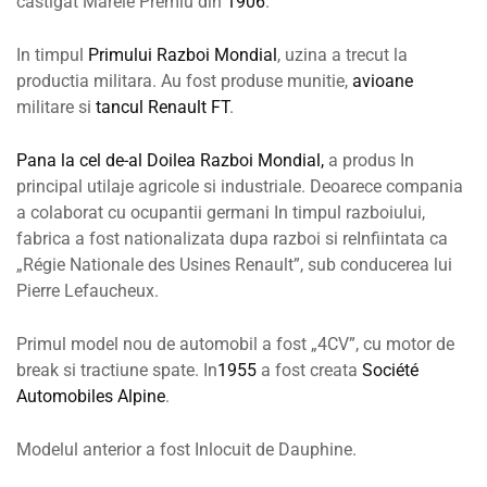
castigat Marele Premiu din
1906
.
In timpul
Primului Razboi Mondial
, uzina a trecut la
productia militara. Au fost produse munitie,
avioane
militare si
tancul
Renault FT
.
Pana la cel de-al Doilea Razboi Mondial,
a produs In
principal utilaje agricole si industriale. Deoarece compania
a colaborat cu ocupantii germani In timpul razboiului,
fabrica a fost nationalizata dupa razboi si reInfiintata ca
„Régie Nationale des Usines Renault”, sub conducerea lui
Pierre Lefaucheux.
Primul model nou de automobil a fost „4CV”, cu motor de
break si tractiune spate. In
1955
a fost creata
Société
Automobiles Alpine
.
Modelul anterior a fost Inlocuit de Dauphine.