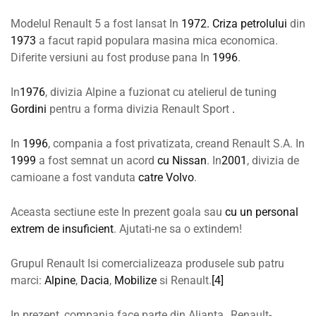
Modelul Renault 5 a fost lansat In
1972.
Criza petrolului
din
1973
a facut rapid populara masina mica economica.
Diferite versiuni au fost produse pana In
1996
.
In
1976
, divizia Alpine a fuzionat cu atelierul de tuning
Gordini
pentru a forma divizia Renault Sport
.
In
1996
, compania a fost privatizata, creand Renault S.A. In
1999
a fost semnat un acord
cu Nissan
. In
2001
, divizia de
camioane a fost vanduta
catre Volvo
.
Aceasta sectiune este In prezent goala sau
cu un personal
extrem de insuficient
. Ajutati-ne sa o extindem!
Grupul Renault Isi comercializeaza produsele sub patru
marci:
Alpine
,
Dacia
,
Mobilize
si Renault.
[4]
In prezent, compania face parte din Alianta „Renault-