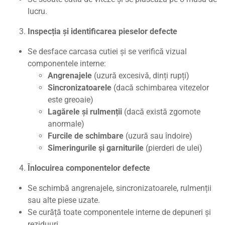
lucru.
Inspecția și identificarea pieselor defecte
Se desface carcasa cutiei și se verifică vizual
componentele interne:
Angrenajele
(uzură excesivă, dinți rupți)
Sincronizatoarele
(dacă schimbarea vitezelor
este greoaie)
Lagărele și rulmenții
(dacă există zgomote
anormale)
Furcile de schimbare
(uzură sau îndoire)
Simeringurile și garniturile
(pierderi de ulei)
Înlocuirea componentelor defecte
Se schimbă angrenajele, sincronizatoarele, rulmenții
sau alte piese uzate.
Se curăță toate componentele interne de depuneri și
reziduuri.