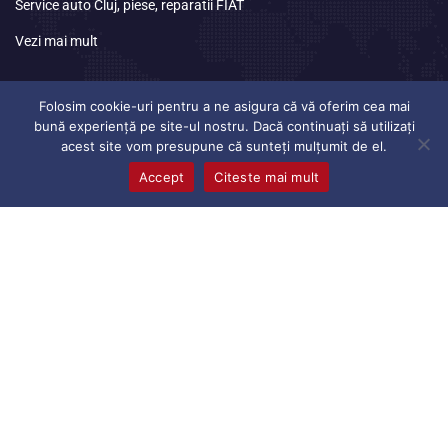
Service auto Cluj, piese, reparatii FIAT
Vezi mai mult
Program
de lucru
Folosim cookie-uri pentru a ne asigura că vă oferim cea mai
bună experiență pe site-ul nostru. Dacă continuați să utilizați
acest site vom presupune că sunteți mulțumit de el.
Luni
08:30 – 17:00
Accept
Citeste mai mult
Marti
08:30 – 17:00
Miercuri
08:30 – 17:00
Joi
08:30 – 17:00
Vineri
08:30 – 17:00
Sambata
Inchis
Duminica
Inchis