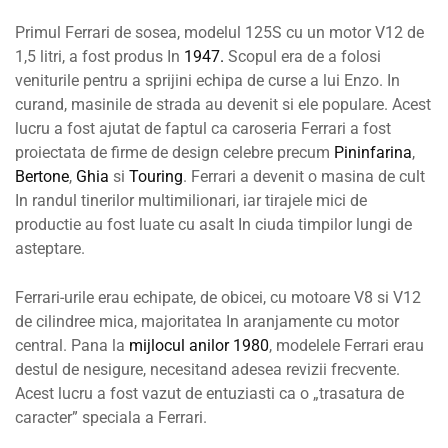
Primul Ferrari de sosea, modelul 125S cu un motor V12 de
1,5 litri, a fost produs In
1947.
Scopul era de a folosi
veniturile pentru a sprijini echipa de curse a lui Enzo. In
curand, masinile de strada au devenit si ele populare. Acest
lucru a fost ajutat de faptul ca caroseria Ferrari a fost
proiectata de firme de design celebre precum
Pininfarina
,
Bertone
,
Ghia
si
Touring
. Ferrari a devenit o masina de cult
In randul tinerilor multimilionari, iar tirajele mici de
productie au fost luate cu asalt In ciuda timpilor lungi de
asteptare.
Ferrari-urile erau echipate, de obicei, cu motoare V8 si V12
de cilindree mica, majoritatea In aranjamente cu motor
central. Pana la
mijlocul anilor 1980
, modelele Ferrari erau
destul de nesigure, necesitand adesea revizii frecvente.
Acest lucru a fost vazut de entuziasti ca o „trasatura de
caracter” speciala a Ferrari.