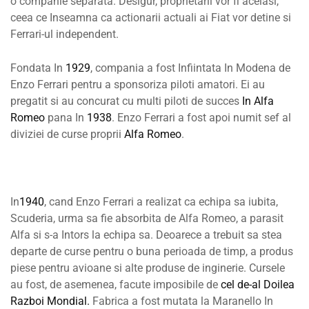
o companie separata. Desigur, proprietarii vor fi aceiasi,
ceea ce Inseamna ca actionarii actuali ai Fiat vor detine si
Ferrari-ul independent.
Fondata In
1929
, compania a fost Infiintata In Modena de
Enzo Ferrari pentru a sponsoriza piloti amatori. Ei au
pregatit si au concurat cu multi piloti de succes
In Alfa
Romeo
pana In
1938
. Enzo Ferrari a fost apoi numit sef al
diviziei de curse proprii
Alfa Romeo
.
In
1940
, cand Enzo Ferrari a realizat ca echipa sa iubita,
Scuderia, urma sa fie absorbita de Alfa Romeo, a parasit
Alfa si s-a Intors la echipa sa. Deoarece a trebuit sa stea
departe de curse pentru o buna perioada de timp, a produs
piese pentru avioane si alte produse de inginerie. Cursele
au fost, de asemenea, facute imposibile de
cel de-al Doilea
Razboi Mondial.
Fabrica a fost mutata la Maranello In