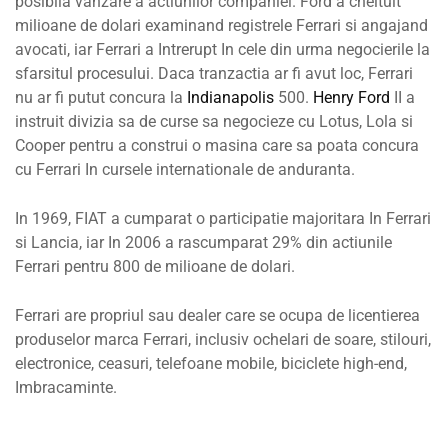
posibila vanzare a actiunilor companiei. Ford a cheltuit
milioane de dolari examinand registrele Ferrari si angajand
avocati, iar Ferrari a Intrerupt In cele din urma negocierile la
sfarsitul procesului. Daca tranzactia ar fi avut loc, Ferrari
nu ar fi putut concura la
Indianapolis
500.
Henry Ford
II a
instruit divizia sa de curse sa negocieze cu Lotus, Lola si
Cooper pentru a construi o masina care sa poata concura
cu Ferrari In cursele internationale de anduranta.
In 1969, FIAT a cumparat o participatie majoritara In Ferrari
si Lancia, iar In 2006 a rascumparat 29% din actiunile
Ferrari pentru 800 de milioane de dolari.
Ferrari are propriul sau dealer care se ocupa de licentierea
produselor marca Ferrari, inclusiv ochelari de soare, stilouri,
electronice, ceasuri, telefoane mobile, biciclete high-end,
Imbracaminte.